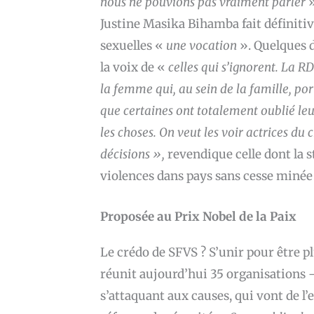
nous ne pouvions pas vraiment parler
»
Justine Masika Bihamba fait définitiv
sexuelles «
une vocation
». Quelques d
la voix de «
celles qui s’ignorent. La R
la femme qui, au sein de la famille, port
que certaines ont totalement oublié leu
les choses. On veut les voir actrices du
décisions »,
revendique celle dont la 
violences dans pays sans cesse minée p
Proposée au Prix Nobel de la Paix
Le crédo de SFVS ? S’unir pour être pl
réunit aujourd’hui 35 organisations 
s’attaquant aux causes, qui vont de l’