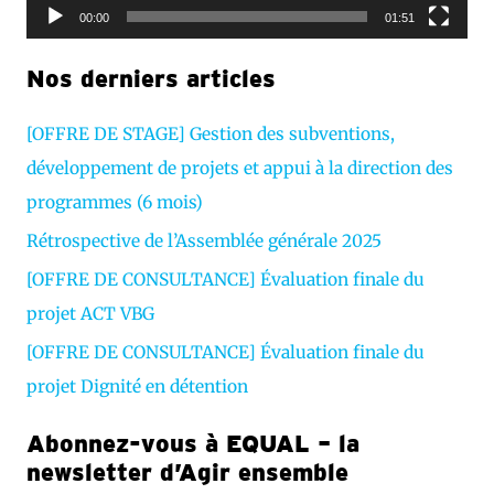
r
00:00
01:51
v
Nos derniers articles
i
d
[OFFRE DE STAGE] Gestion des subventions,
é
développement de projets et appui à la direction des
o
programmes (6 mois)
Rétrospective de l’Assemblée générale 2025
[OFFRE DE CONSULTANCE] Évaluation finale du
projet ACT VBG
[OFFRE DE CONSULTANCE] Évaluation finale du
projet Dignité en détention
Abonnez-vous à EQUAL – la
newsletter d’Agir ensemble