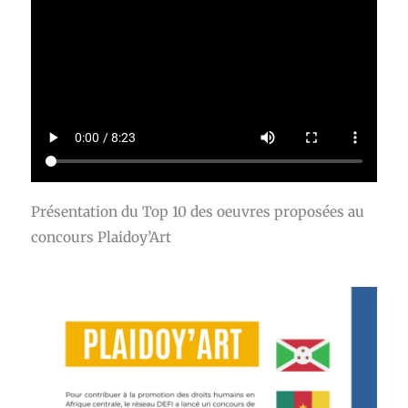
Présentation du Top 10 des oeuvres proposées au
concours Plaidoy’Art