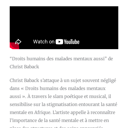
“Droits humains des malades mentaux aussi” de
Christ Baback
Christ Baback s’attaque à un sujet souvent négligé
dans « Droits humains des malades mentaux
aussi ». À travers le slam poétique et musical, il
sensibilise sur la stigmatisation entourant la santé
mentale en Afrique. L’artiste appelle à reconnaître
l’importance de la santé mentale et à mettre en