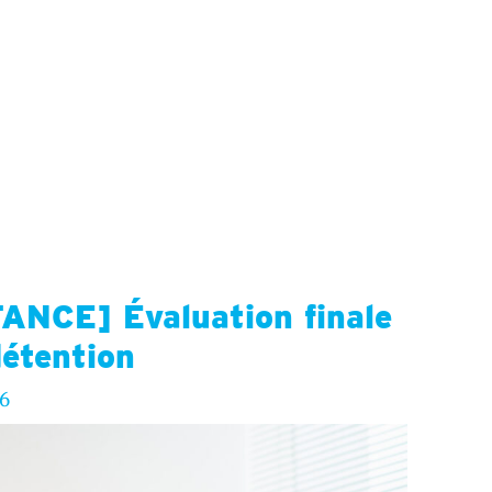
NCE] Évaluation finale
détention
26