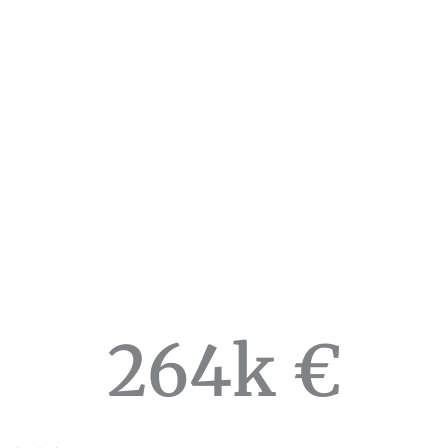
264
k €