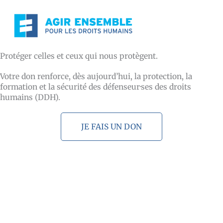
Aller
au
contenu
Protéger celles et ceux qui nous protègent.
Votre don renforce, dès aujourd’hui, la protection, la
formation et la sécurité des défenseur·ses des droits
humains (DDH).
JE FAIS UN DON