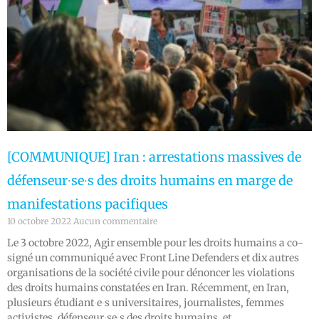
[COMMUNIQUE] Iran : arrestations massives de
défenseur∙se∙s des droits humains en marge de
manifestations pacifiques
10 octobre 2022
Aucun commentaire
Le 3 octobre 2022, Agir ensemble pour les droits humains a co-
signé un communiqué avec Front Line Defenders et dix autres
organisations de la société civile pour dénoncer les violations
des droits humains constatées en Iran. Récemment, en Iran,
plusieurs étudiant∙e∙s universitaires, journalistes, femmes
activistes, défenseur∙se∙s des droits humains, et