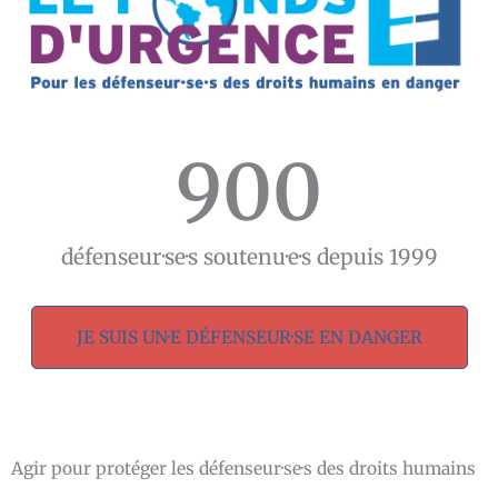
900
défenseur·se·s soutenu·e·s depuis 1999
JE SUIS UN·E DÉFENSEUR·SE EN DANGER
Agir pour protéger les défenseur·se·s des droits humains