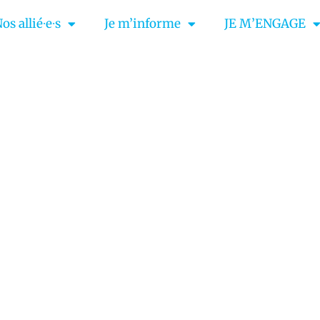
os allié∙e∙s
Je m’informe
JE M’ENGAGE