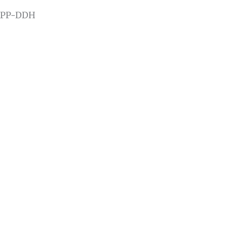
PP-DDH
Protection et Promotion de