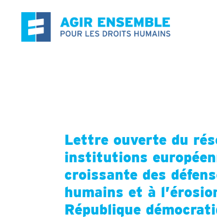
Aller
au
contenu
Lettre ouverte du r
institutions européen
croissante des défens
humains et à l’érosio
République démocrat