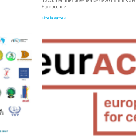
d’accorder une nouvelle aide de 20 millions d’e
Européenne
Lire la suite »