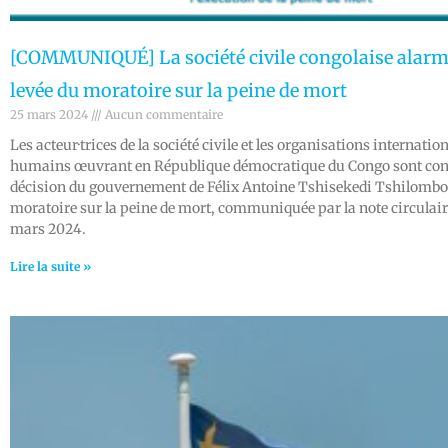
[COMMUNIQUÉ] La société civile congolaise alarmé
levée du moratoire sur la peine de mort
25 mars 2024
Aucun commentaire
Les acteur·trices de la société civile et les organisations internatio
humains œuvrant en République démocratique du Congo sont cons
décision du gouvernement de Félix Antoine Tshisekedi Tshilombo d
moratoire sur la peine de mort, communiquée par la note circulai
mars 2024.
Lire la suite »