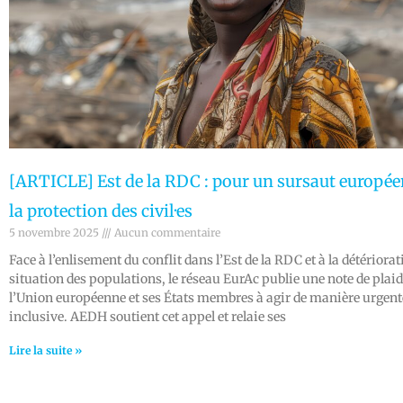
[ARTICLE] Est de la RDC : pour un sursaut europée
la protection des civil·es
5 novembre 2025
Aucun commentaire
Face à l’enlisement du conflit dans l’Est de la RDC et à la détériorat
situation des populations, le réseau EurAc publie une note de plai
l’Union européenne et ses États membres à agir de manière urgent
inclusive. AEDH soutient cet appel et relaie ses
Lire la suite »