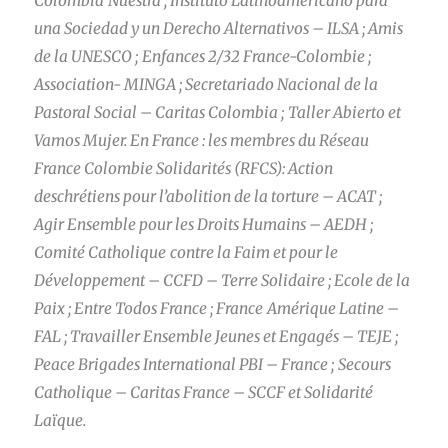
Colombia
Nuestra ; Instituto Latinoamericano para
una Sociedad y un Derecho Alternativos – ILSA ; Amis
de la UNESCO ;
Enfances 2/32 France-Colombie ;
Association- MINGA ; Secretariado Nacional de la
Pastoral Social – Caritas Colombia ;
Taller Abierto et
Vamos Mujer.
En France
: les membres du Réseau
France Colombie Solidarités (RFCS): Action
des
chrétiens pour l’abolition de la torture – ACAT ;
Agir Ensemble pour les Droits Humains – AEDH ;
Comité Catholique
contre la Faim et pour le
Développement – CCFD – Terre Solidaire ; Ecole de la
Paix ; Entre Todos France ; France
Amérique Latine –
FAL ; Travailler Ensemble Jeunes et Engagés – TEJE ;
Peace Brigades International PBI – France ;
Secours
Catholique – Caritas France – SCCF et Solidarité
Laïque.