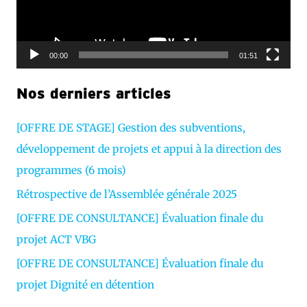
e
u
r
00:00
01:51
v
Nos derniers articles
i
d
[OFFRE DE STAGE] Gestion des subventions,
é
développement de projets et appui à la direction des
o
programmes (6 mois)
Rétrospective de l’Assemblée générale 2025
[OFFRE DE CONSULTANCE] Évaluation finale du
projet ACT VBG
[OFFRE DE CONSULTANCE] Évaluation finale du
projet Dignité en détention