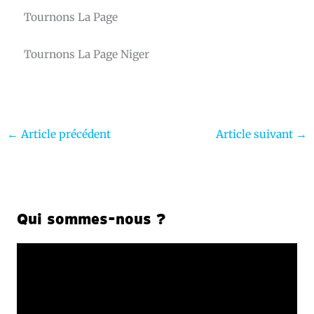
Tournons La Page
Tournons La Page Niger
←
Article précédent
Article suivant
→
Qui sommes-nous ?
L
e
c