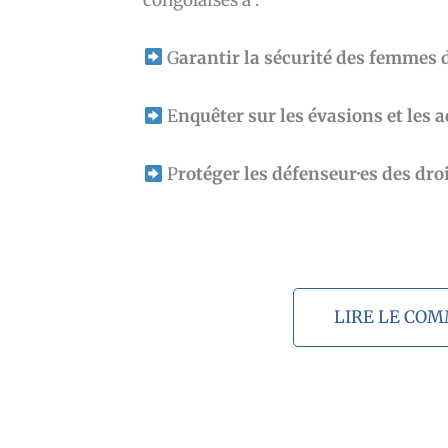
G
arantir la sécurité des femmes 
E
nquêter sur les évasions et les a
P
rotéger les défenseur·es des dro
LIRE LE CO