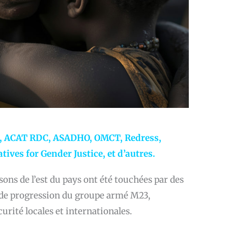
H, ACAT RDC, ASADHO, OMCT, Redress,
ives for Gender Justice, et d’autres.
sons de l’est du pays ont été touchées par des
 de progression du groupe armé M23,
curité locales et internationales.