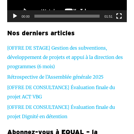
u
r
00:00
01:51
v
Nos derniers articles
i
d
[OFFRE DE STAGE] Gestion des subventions,
é
développement de projets et appui à la direction des
o
programmes (6 mois)
Rétrospective de l’Assemblée générale 2025
[OFFRE DE CONSULTANCE] Évaluation finale du
projet ACT VBG
[OFFRE DE CONSULTANCE] Évaluation finale du
projet Dignité en détention
Abonnez-vous à EQUAL – la