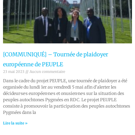
[COMMUNIQUÉ] – Tournée de plaidoyer
européenne de PEUPLE
23 mai 2023
Aucun commentaire
Dans le cadre du projet PEUPLE, une tournée de plaidoyer a été
organisée du lundi 1er au vendredi 5 mai afin d’alerter les
décideur·se·s européen·ne·s et onusien·ne·s sur la situation des
peuples autochtones Pygmées en RDC. Le projet PEUPLE
consiste à promouvoir la participation des peuples autochtones
Pygmées dans la
Lire la suite »